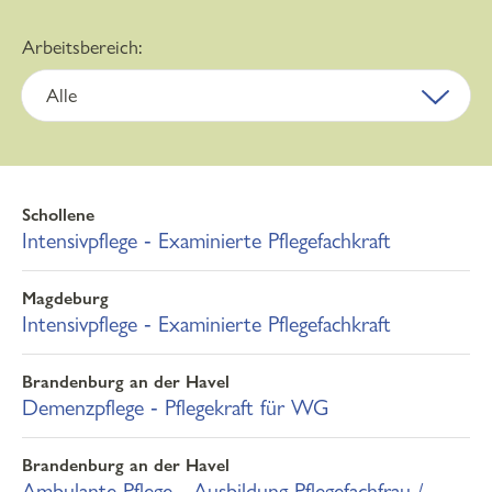
Arbeitsbereich:
Alle
Alle
Ambulante Pflege
Schollene
Demenzpflege
Intensivpflege ‐ Examinierte Pflegefachkraft
Intensivpflege
Magdeburg
Kinderintensivpflege
Intensivpflege ‐ Examinierte Pflegefachkraft
Palliativpflege
Brandenburg an der Havel
Demenzpflege ‐ Pflegekraft für WG
Brandenburg an der Havel
Ambulante Pflege ‐ Ausbildung Pflegefachfrau /