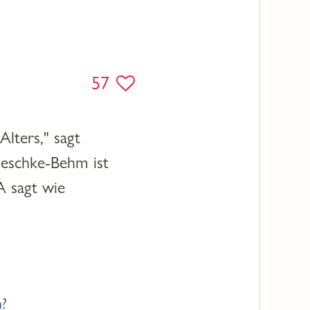
57
lters," sagt
ieschke-Behm ist
A sagt wie
n?