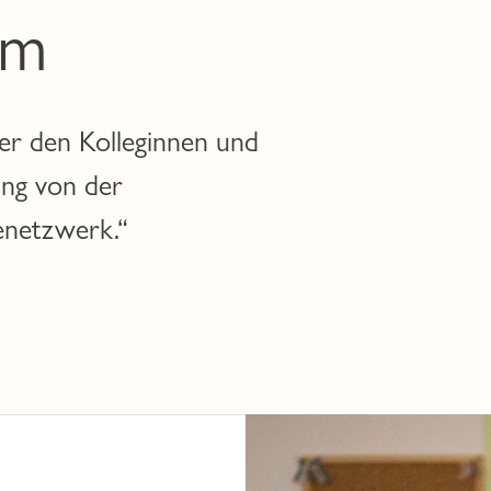
am
ter den Kolleginnen und
ung von der
enetzwerk.“