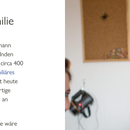
lie
rmann
elnden
circa 400
iliäres
t heute
rtige
 an
te wäre