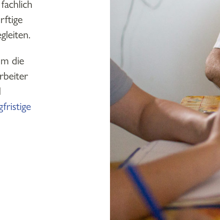
fachlich
rftige
leiten.
m die
rbeiter
d
gfristige