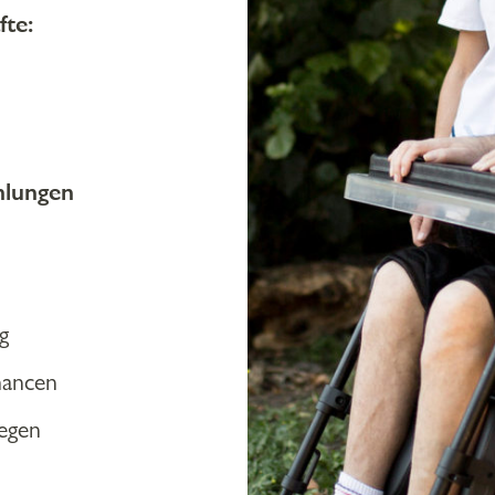
fte:
hlungen
g
hancen
legen