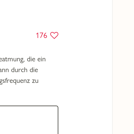
176
eatmung, die ein
ann durch die
gsfrequenz zu