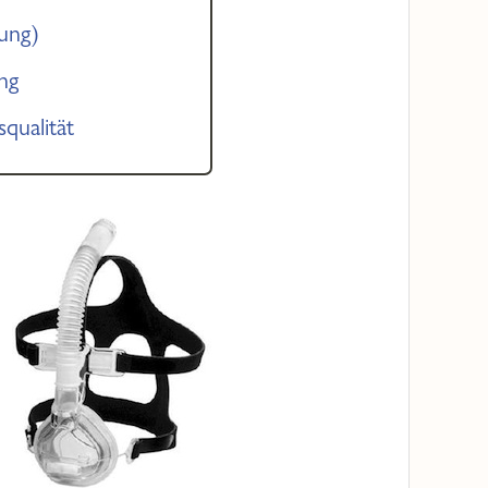
ung)
ng
qualität